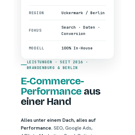
REGION
Uckermark / Berlin
Search · Daten ·
FOKUS
Conversion
MODELL
100% In-House
LEISTUNGEN · SEIT 2016 ·
BRANDENBURG & BERLIN
E-Commerce
-
Performance
aus
einer Hand
Alles unter einem Dach, alles auf
Performance.
SEO, Google Ads,